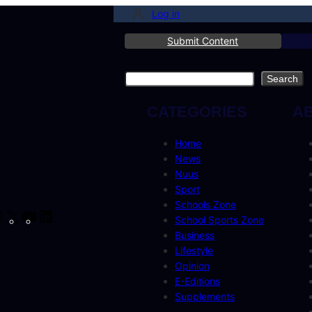
Log in
Submit Content
Search
Search
CATEGORIES
A
Home
News
Nuus
Sport
Schools Zone
cebook
Instagram
X
YouTube
LinkedIn
School Sports Zone
Business
Lifestyle
Opinion
E-Editions
Supplements