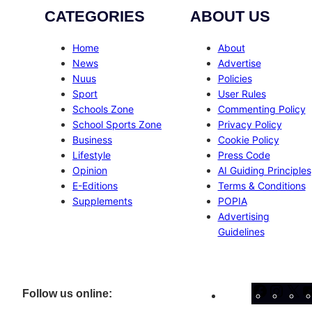
CATEGORIES
ABOUT US
Home
About
News
Advertise
Nuus
Policies
Sport
User Rules
Schools Zone
Commenting Policy
School Sports Zone
Privacy Policy
Business
Cookie Policy
Lifestyle
Press Code
Opinion
AI Guiding Principles
E-Editions
Terms & Conditions
Supplements
POPIA
Advertising
Guidelines
Facebo
Inst
X
Follow us online: