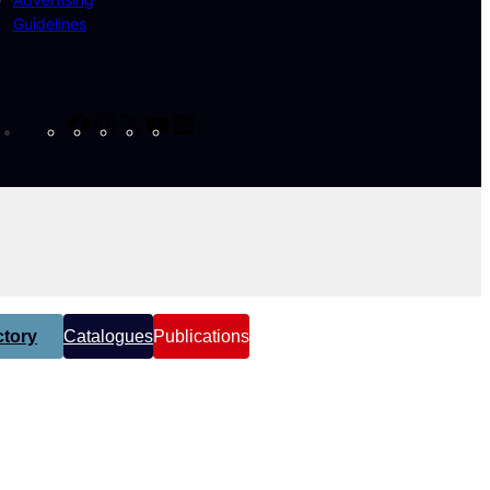
Guidelines
Facebook
Instagram
X
YouTube
LinkedIn
tory
Catalogues
Publications