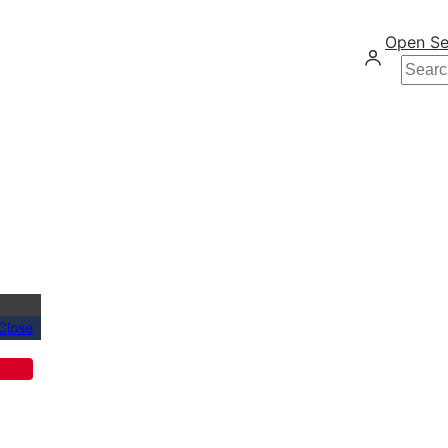
Open Se
Searc
Close