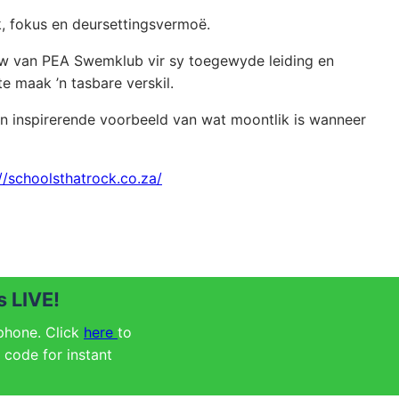
k, fokus en deursettingsvermoë.
w van PEA Swemklub vir sy toegewyde leiding en
te maak ’n tasbare verskil.
 ’n inspirerende voorbeeld van wat moontlik is wanneer
//schoolsthatrock.co.za/
 LIVE!
 phone. Click
here
to
code for instant