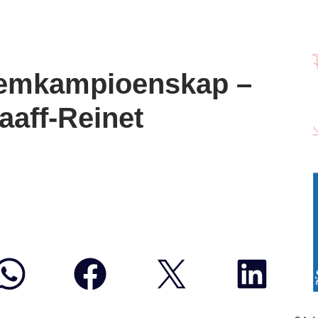
wemkampioenskap –
aaff-Reinet