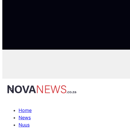
Home
News
Nuus