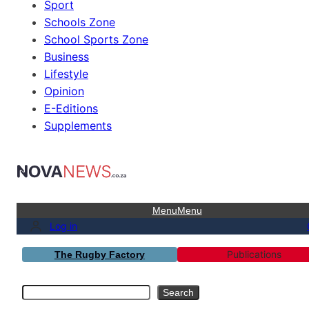
Sport
Schools Zone
School Sports Zone
Business
Lifestyle
Opinion
E-Editions
Supplements
Menu
Menu
Log in
Publications
The Rugby Factory
Search
Search