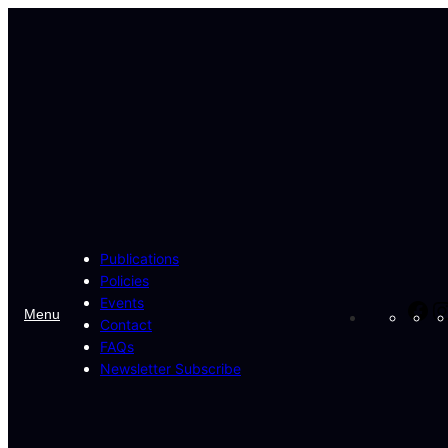
Skip
to
content
Publications
Policies
Events
Fa
Menu
Contact
FAQs
Newsletter Subscribe