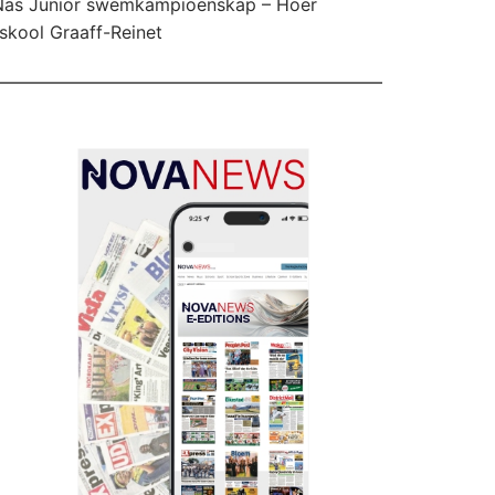
Nas Junior swemkampioenskap – Hoër
skool Graaff-Reinet