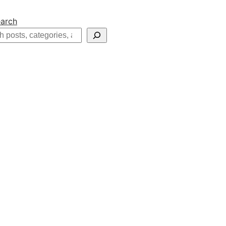
arch
h