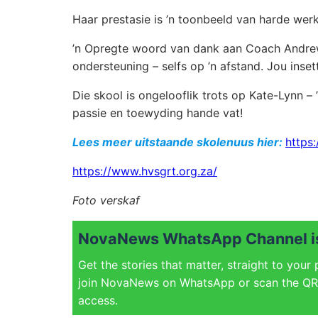
Haar prestasie is ’n toonbeeld van harde wer
’n Opregte woord van dank aan Coach Andre
ondersteuning – selfs op ’n afstand. Jou inset
Die skool is ongelooflik trots op Kate-Lynn –
passie en toewyding hande vat!
Lees meer uitstaande skolenuus hier:
https:
https://www.hvsgrt.org.za/
Foto verskaf
NovaNews WhatsApp Channel is
Get the stories that matter, straight to your
join NovaNews on WhatsApp or scan the QR 
access.