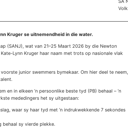
SA 
Volk
nn Kruger se uitnemendheid in die water.
ap (SANJ), wat van 21–25 Maart 2026 by die Newton
Kate-Lynn Kruger haar naam met trots op nasionale vlak
 voorste junior swemmers bymekaar. Om hier deel te neem,
alent.
em en in elkeen ’n persoonlike beste tyd (PB) behaal – ’n
rkste mededingers het sy uitgestaan:
sslag, waar sy haar tyd met ’n indrukwekkende 7 sekondes
 behaal sy vierde plekke.