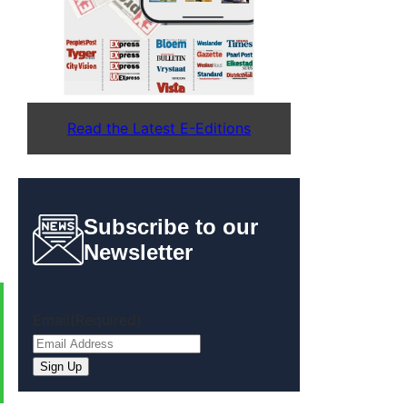
Read the Latest E-Editions
Subscribe to our
Newsletter
Email
(Required)
Sign Up