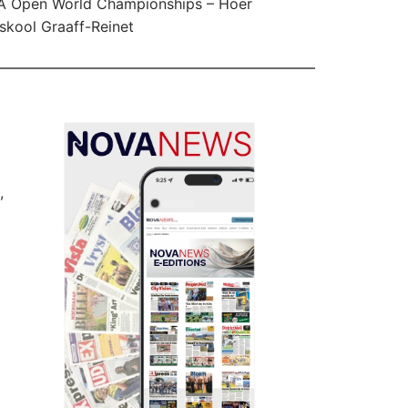
A Open World Championships – Hoër
skool Graaff-Reinet
,