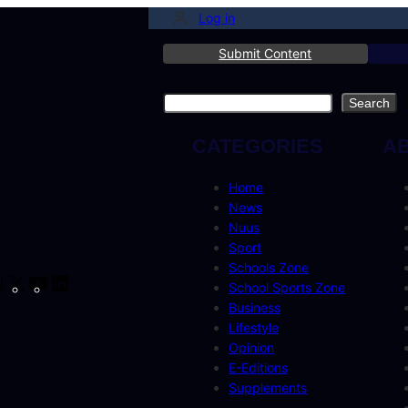
Log in
Submit Content
Search
Search
CATEGORIES
A
Home
News
Nuus
Sport
Schools Zone
cebook
Instagram
X
YouTube
LinkedIn
School Sports Zone
Business
Lifestyle
Opinion
E-Editions
Supplements