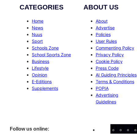
CATEGORIES
ABOUT US
Home
About
News
Advertise
Nuus
Policies
Sport
User Rules
Schools Zone
Commenting Policy
School Sports Zone
Privacy Policy
Business
Cookie Policy
Lifestyle
Press Code
Opinion
AI Guiding Principles
E-Editions
Terms & Conditions
Supplements
POPIA
Advertising
Guidelines
Facebo
Inst
X
Follow us online: