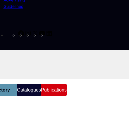
Guidelines
Facebook
Instagram
X
YouTube
LinkedIn
tory
Catalogues
Publications