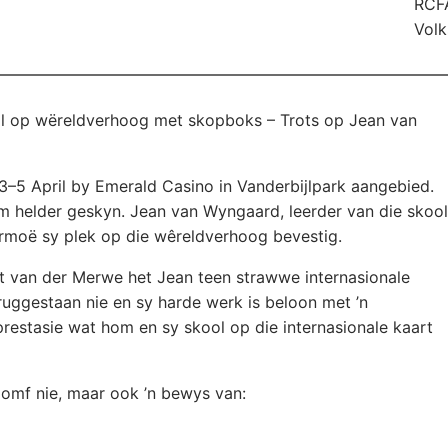
RCF
Volk
l op wëreldverhoog met skopboks – Trots op Jean van
n 3–5 April by Emerald Casino in Vanderbijlpark aangebied.
m helder geskyn. Jean van Wyngaard, leerder van die skool
ermoë sy plek op die wêreldverhoog bevestig.
rt van der Merwe het Jean teen strawwe internasionale
ruggestaan nie en sy harde werk is beloon met ’n
restasie wat hom en sy skool op die internasionale kaart
riomf nie, maar ook ’n bewys van: