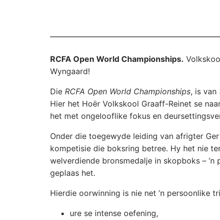
RCFA Open World Championships.
Volkskoo
Wyngaard!
Die
RCFA Open World Championships
, is va
Hier het Hoër Volkskool Graaff-Reinet se naa
het met ongelooflike fokus en deursettingsv
Onder die toegewyde leiding van afrigter Ge
kompetisie die boksring betree. Hy het nie te
welverdiende bronsmedalje in skopboks – ’n p
geplaas het.
Hierdie oorwinning is nie net ’n persoonlike t
ure se intense oefening,