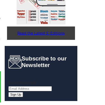
p
Read the Latest E-Editions
s
Subscribe to our
Newsletter
Email
(Required)
Sign Up