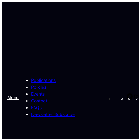
Skip
to
content
Publications
Policies
Events
Fa
Menu
Contact
FAQs
Newsletter Subscribe