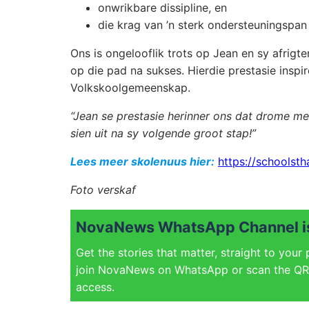
onwrikbare dissipline, en
die krag van ’n sterk ondersteuningspan
Ons is ongelooflik trots op Jean en sy afrigt
op die pad na sukses. Hierdie prestasie inspir
Volkskoolgemeenskap.
“Jean se prestasie herinner ons dat drome m
sien uit na sy volgende groot stap!”
Lees meer skolenuus hier:
https://schoolsth
Foto verskaf
NovaNews WhatsApp Channel is
Get the stories that matter, straight to your
join NovaNews on WhatsApp or scan the QR 
access.