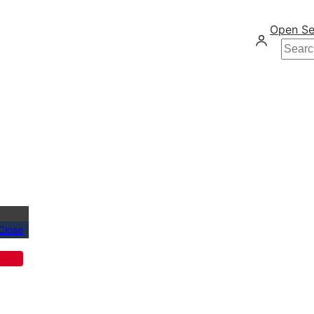
Open Se
Searc
Close