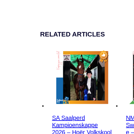
RELATED ARTICLES
SA Saalperd
N
Kampioenskappe
Sw
2026 – Hoër Volkskool
e 