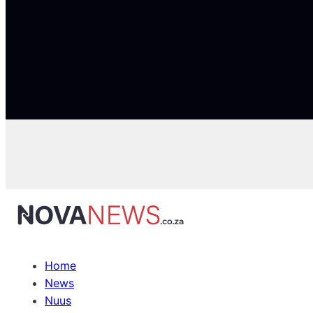
Home
News
Nuus