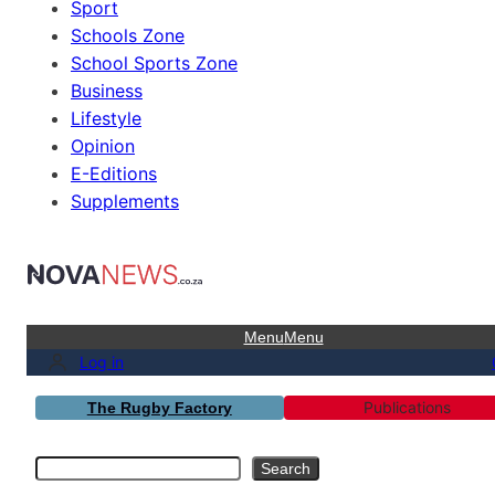
Sport
Schools Zone
School Sports Zone
Business
Lifestyle
Opinion
E-Editions
Supplements
Menu
Menu
Log in
Publications
The Rugby Factory
Search
Search