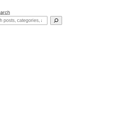
arch
h