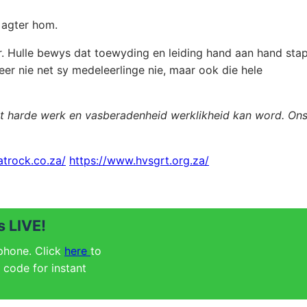
 agter hom.
er. Hulle bewys dat toewyding en leiding hand aan hand sta
eer nie net sy medeleerlinge nie, maar ook die hele
et harde werk en vasberadenheid werklikheid kan word. On
atrock.co.za/
https://www.hvsgrt.org.za/
 LIVE!
 phone. Click
here
to
code for instant