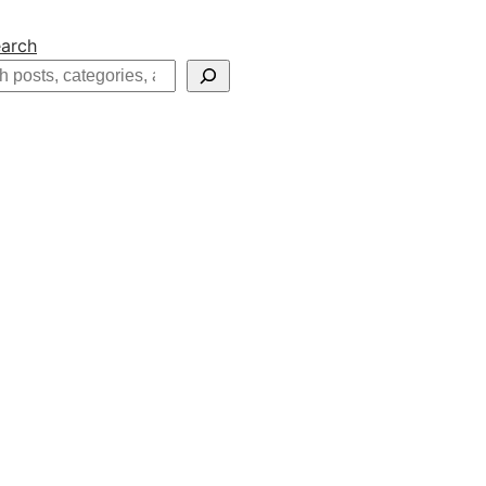
arch
h