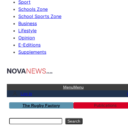
Sport
Schools Zone
School Sports Zone
Business
Lifestyle
Opinion
E-Editions
Supplements
Menu
Menu
Log in
Publications
The Rugby Factory
Search
Search