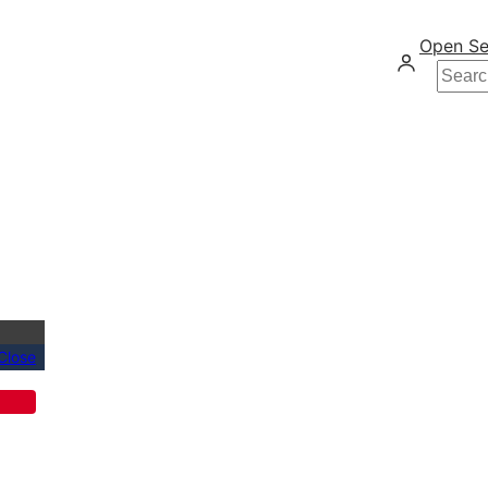
Open Se
Searc
Close