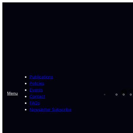
Skip
to
content
Publications
Policies
Events
Fa
Menu
Contact
FAQs
Newsletter Subscribe