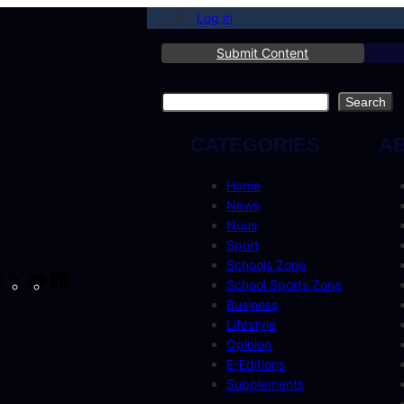
Log in
Submit Content
Search
Search
CATEGORIES
A
Home
News
Nuus
Sport
Schools Zone
cebook
Instagram
X
YouTube
LinkedIn
School Sports Zone
Business
Lifestyle
Opinion
E-Editions
Supplements