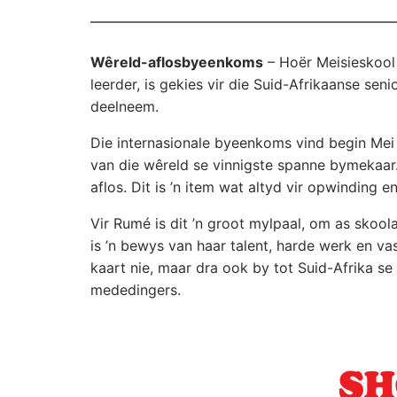
Wêreld-aflosbyeenkoms
– Hoër Meisieskool 
leerder, is gekies vir die Suid-Afrikaanse se
deelneem.
Die internasionale byeenkoms vind begin Mei
van die wêreld se vinnigste spanne bymekaa
aflos. Dit is ’n item wat altyd vir opwinding 
Vir Rumé is dit ’n groot mylpaal, om as skool
is ’n bewys van haar talent, harde werk en va
kaart nie, maar dra ook by tot Suid-Afrika se
mededingers.