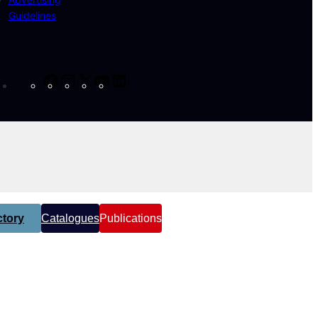
Guidelines
Facebook
Instagram
X
YouTube
LinkedIn
tory
Catalogues
Publications