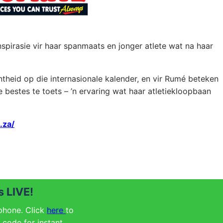
inspirasie vir haar spanmaats en jonger atlete wat na haar
ntheid op die internasionale kalender, en vir Rumé beteken
 bestes te toets – ’n ervaring wat haar atletiekloopbaan
.za/
 LIVE!
 phone. Click
here
to
code for instant