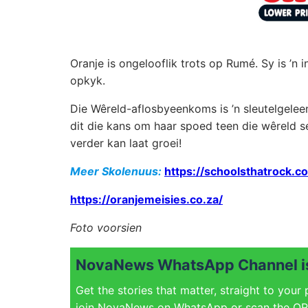
Oranje is ongelooflik trots op Rumé. Sy is ’n 
opkyk.
Die Wêreld-aflosbyeenkoms is ’n sleutelgelee
dit die kans om haar spoed teen die wêreld se
verder kan laat groei!
Meer Skolenuus:
https://schoolsthatrock.co
https://oranjemeisies.co.za/
Foto voorsien
NovaNews WhatsApp Channel is
Get the stories that matter, straight to your
join NovaNews on WhatsApp or scan the QR 