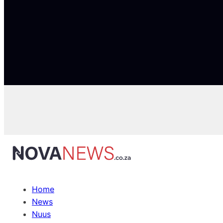
Home
News
Nuus