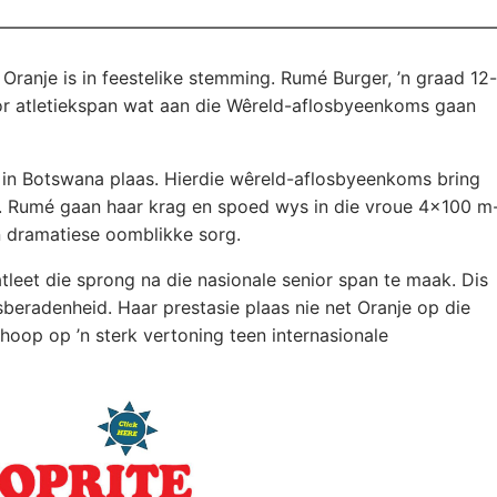
Oranje is in feestelike stemming. Rumé Burger, ’n graad 12-
nior atletiekspan wat aan die Wêreld-aflosbyeenkoms gaan
 in Botswana plaas. Hierdie wêreld-aflosbyeenkoms bring
r. Rumé gaan haar krag en spoed wys in die vroue 4×100 m
en dramatiese oomblikke sorg.
atleet die sprong na die nasionale senior span te maak. Dis
sberadenheid. Haar prestasie plaas nie net Oranje op die
 hoop op ’n sterk vertoning teen internasionale