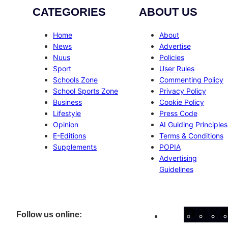
CATEGORIES
ABOUT US
Home
About
News
Advertise
Nuus
Policies
Sport
User Rules
Schools Zone
Commenting Policy
School Sports Zone
Privacy Policy
Business
Cookie Policy
Lifestyle
Press Code
Opinion
AI Guiding Principles
E-Editions
Terms & Conditions
Supplements
POPIA
Advertising
Guidelines
Facebo
Inst
X
Follow us online: