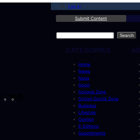
Log in
Submit Content
Search
Search
CATEGORIES
A
Home
News
Nuus
Sport
Schools Zone
cebook
Instagram
X
YouTube
LinkedIn
School Sports Zone
Business
Lifestyle
Opinion
E-Editions
Supplements