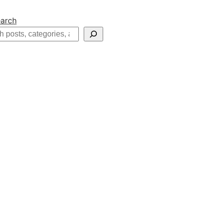
arch
h