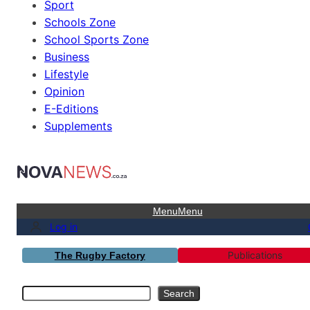
Sport
Schools Zone
School Sports Zone
Business
Lifestyle
Opinion
E-Editions
Supplements
Menu
Menu
Log in
Publications
The Rugby Factory
Search
Search