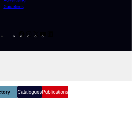
Guidelines
Facebook
Instagram
X
YouTube
LinkedIn
tory
Catalogues
Publications