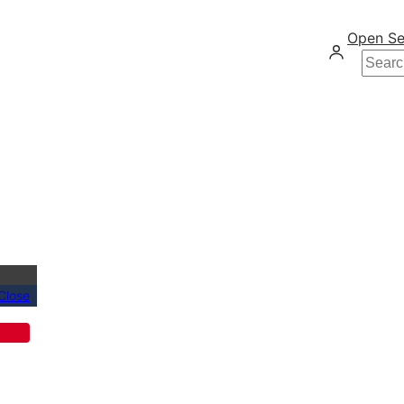
Open Se
Searc
Close