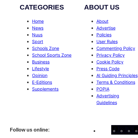
CATEGORIES
ABOUT US
Home
About
News
Advertise
Nuus
Policies
Sport
User Rules
Schools Zone
Commenting Policy
School Sports Zone
Privacy Policy
Business
Cookie Policy
Lifestyle
Press Code
Opinion
AI Guiding Principles
E-Editions
Terms & Conditions
Supplements
POPIA
Advertising
Guidelines
Facebo
Inst
X
Follow us online: