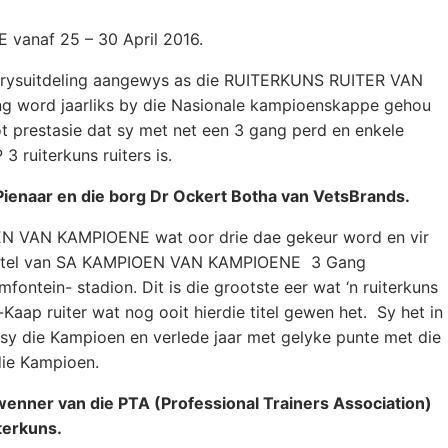
naf 25 – 30 April 2016.
n Prysuitdeling aangewys as die RUITERKUNS RUITER VAN
ing word jaarliks by die Nasionale kampioenskappe gehou
root prestasie dat sy met net een 3 gang perd en enkele
3 ruiterkuns ruiters is.
Pienaar en die borg Dr Ockert Botha van VetsBrands.
N VAN KAMPIOENE wat oor drie dae gekeur word en vir
e titel van SA KAMPIOEN VAN KAMPIOENE 3 Gang
ntein- stadion. Dit is die grootste eer wat ‘n ruiterkuns
d-Kaap ruiter wat nog ooit hierdie titel gewen het. Sy het in
s sy die Kampioen en verlede jaar met gelyke punte met die
die Kampioen.
enner van die PTA (Professional Trainers Association)
terkuns.