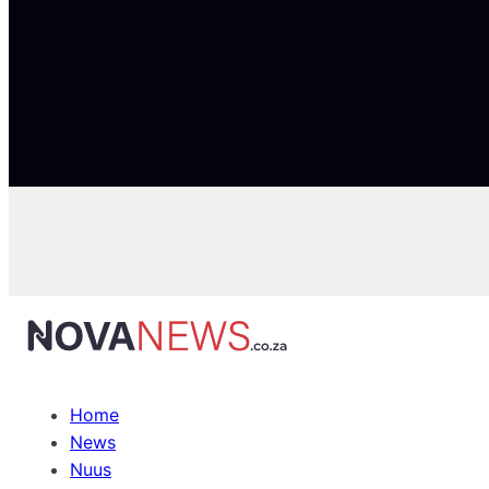
Home
News
Nuus