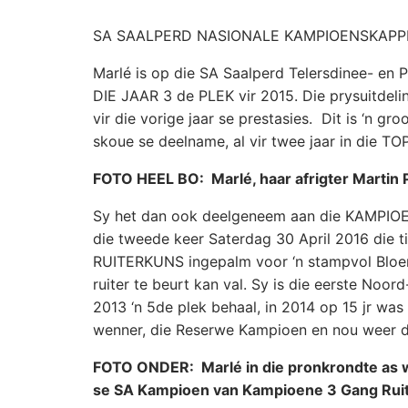
SA SAALPERD NASIONALE KAMPIOENSKAPPE va
Marlé is op die SA Saalperd Telersdinee- e
DIE JAAR 3 de PLEK vir 2015. Die prysuitdel
vir die vorige jaar se prestasies. Dit is ‘n g
skoue se deelname, al vir twee jaar in die TOP 
FOTO HEEL BO: Marlé, haar afrigter Martin 
Sy het dan ook deelgeneem aan die KAMPIOE
die tweede keer Saterdag 30 April 2016 di
RUITERKUNS ingepalm voor ‘n stampvol Bloemfo
ruiter te beurt kan val. Sy is die eerste Noor
2013 ‘n 5de plek behaal, in 2014 op 15 jr wa
wenner, die Reserwe Kampioen en nou weer 
FOTO ONDER: Marlé in die pronkrondte as w
se SA Kampioen van Kampioene 3 Gang Rui