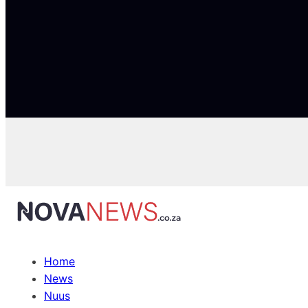
Home
News
Nuus