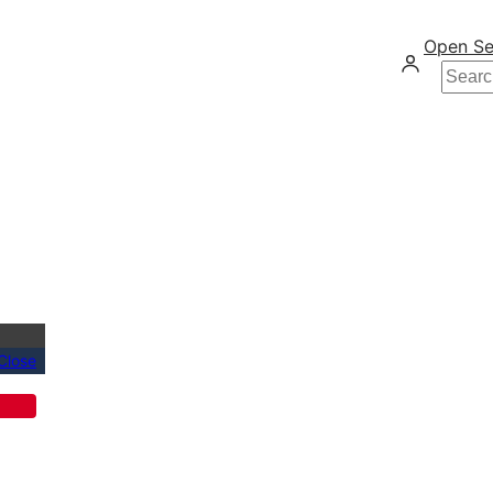
Open Se
Searc
Close