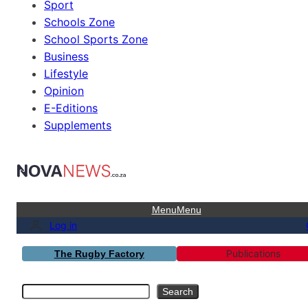
Sport
Schools Zone
School Sports Zone
Business
Lifestyle
Opinion
E-Editions
Supplements
Menu
Menu
Log in
Publications
The Rugby Factory
Search
Search