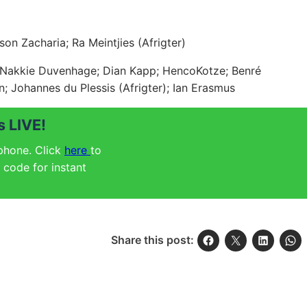
 Zacharia; Ra Meintjies (Afrigter)
 Nakkie Duvenhage; Dian Kapp; HencoKotze; Benré
n; Johannes du Plessis (Afrigter); Ian Erasmus
 LIVE!
 phone. Click
here
to
code for instant
Share this post: