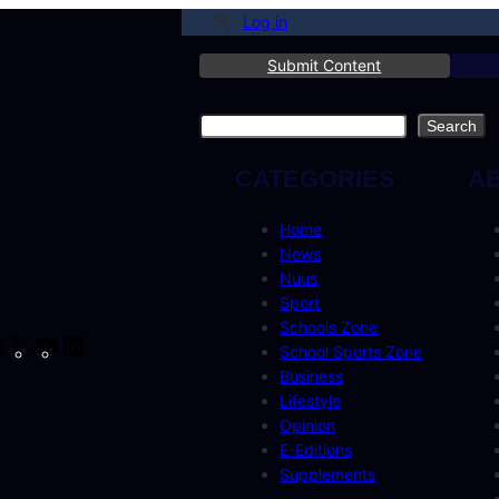
Log in
Submit Content
Search
Search
CATEGORIES
A
Home
News
Nuus
Sport
Schools Zone
cebook
Instagram
X
YouTube
LinkedIn
School Sports Zone
Business
Lifestyle
Opinion
E-Editions
Supplements