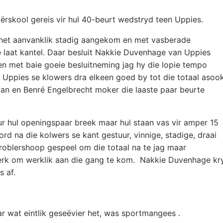
ërskool gereis vir hul 40-beurt wedstryd
teen Uppies.
s het aanvanklik stadig aangekom en met vasberade
e laat kantel. Daar besluit Nakkie Duvenhage van Uppies
n met baie goeie besluitneming jag hy die lopie tempo
n Uppies se klowers dra elkeen goed by tot die totaal asoo
Ian en Benré Engelbrecht moker die laaste paar beurte
r hul openingspaar breek maar hul staan vas vir amper 15
word na die kolwers se kant gestuur, vinnige, stadige, draai
roblershoop gespeel om die totaal na te jag maar
sterk om werklik aan die gang te kom. Nakkie Duvenhage kr
s af.
r wat eintlik geseëvier het, was sportmangees .