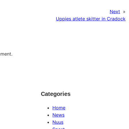
Next
»
Uppies atlete skitter in Cradock
mment.
Categories
Home
News
Nuus