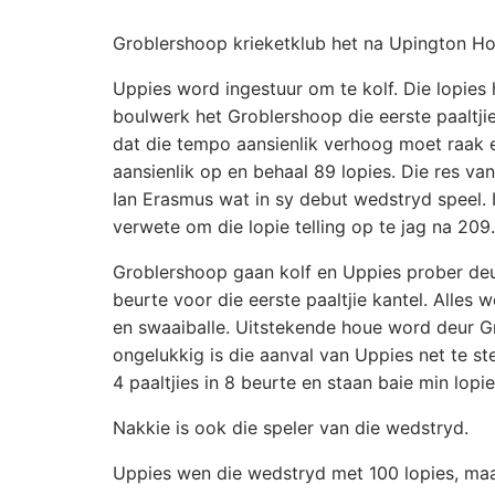
Groblershoop krieketklub het na Upington Ho
Uppies word ingestuur om te kolf. Die lopie
boulwerk het Groblershoop die eerste paaltji
dat die tempo aansienlik verhoog moet raak e
aansienlik op en behaal 89 lopies. Die res va
Ian Erasmus wat in sy debut wedstryd speel. 
verwete om die lopie telling op te jag na 209.
Groblershoop gaan kolf en Uppies prober deu
beurte voor die eerste paaltjie kantel. Alles 
en swaaiballe. Uitstekende houe word deur G
ongelukkig is die aanval van Uppies net te 
4 paaltjies in 8 beurte en staan baie min lopie
Nakkie is ook die speler van die wedstryd.
Uppies wen die wedstryd met 100 lopies, maa