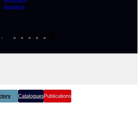
Guidelines
Facebook
Instagram
X
YouTube
LinkedIn
tory
Catalogues
Publications