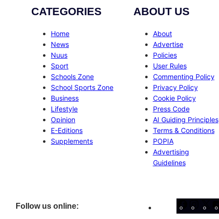
CATEGORIES
ABOUT US
Home
About
News
Advertise
Nuus
Policies
Sport
User Rules
Schools Zone
Commenting Policy
School Sports Zone
Privacy Policy
Business
Cookie Policy
Lifestyle
Press Code
Opinion
AI Guiding Principles
E-Editions
Terms & Conditions
Supplements
POPIA
Advertising
Guidelines
Facebo
Inst
X
Follow us online: