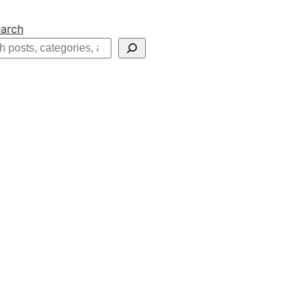
arch
h