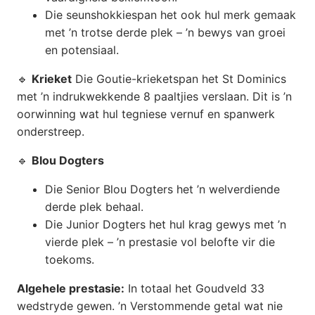
Die seunshokkiespan het ook hul merk gemaak
met ’n trotse derde plek – ’n bewys van groei
en potensiaal.
🔹
Krieket
Die Goutie-krieketspan het St Dominics
met ’n indrukwekkende 8 paaltjies verslaan. Dit is ’n
oorwinning wat hul tegniese vernuf en spanwerk
onderstreep.
🔹
Blou Dogters
Die Senior Blou Dogters het ’n welverdiende
derde plek behaal.
Die Junior Dogters het hul krag gewys met ’n
vierde plek – ’n prestasie vol belofte vir die
toekoms.
Algehele prestasie:
In totaal het Goudveld 33
wedstryde gewen. ’n Verstommende getal wat nie