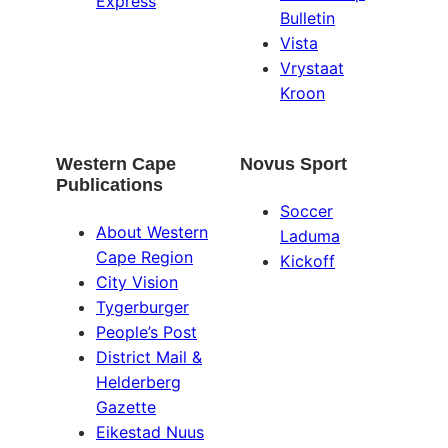
Express
Bulletin
Vista
Vrystaat
Kroon
Western Cape
Novus Sport
Publications
Soccer
About Western
Laduma
Cape Region
Kickoff
City Vision
Tygerburger
People’s Post
District Mail &
Helderberg
Gazette
Eikestad Nuus