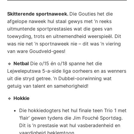
Skitterende sportnaweek.
Die Gouties het die
afgelope naweek hul staal gewys met ’n reeks
uitmuntende sportprestasies wat die gees van
toewyding, trots en uitnemendheid weerspieël. Dit
was nie net ’n sportnaweek nie – dit was ’n viering
van ware Goudveld-gees!
🔹
Netbal
Die o/15 én o/18 spanne het die
Lejweleputswa 5-a-side liga oorheers en as wenners
uit die stryd getree. ’n Dubbel-oorwinning wat
getuig van talent en samehorigheid!
🔹
Hokkie
Die hokkiedogters het hul finale teen Trio 1 met
‘flair’ gewen tydens die Jim Fouché Sportdag.
Dit is ’n prestasie wat hul vasberadenheid en
vaardigheid beklemtoon.