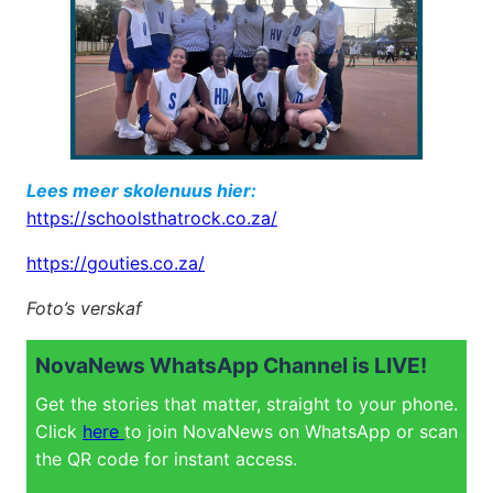
Lees meer skolenuus hier:
https://schoolsthatrock.co.za/
https://gouties.co.za/
Foto’s verskaf
NovaNews WhatsApp Channel is LIVE!
Get the stories that matter, straight to your phone.
Click
here
to join NovaNews on WhatsApp or scan
the QR code for instant access.