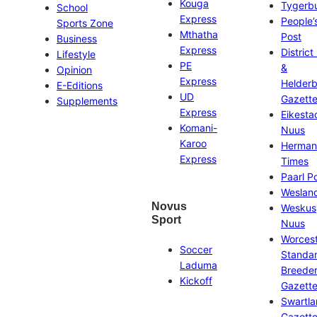
Kouga
Tygerb
School
Express
People’
Sports Zone
Mthatha
Post
Business
Express
District
Lifestyle
PE
&
Opinion
Express
Helder
E-Editions
UD
Gazett
Supplements
Express
Eikesta
Komani-
Nuus
Karoo
Herman
Express
Times
Paarl P
Weslan
Novus
Weskus
Sport
Nuus
Worces
Soccer
Standa
Laduma
Breeder
Kickoff
Gazett
Swartl
Gazett