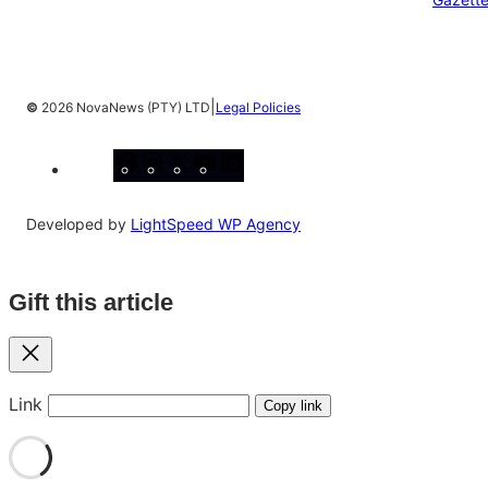
|
©
2026 NovaNews (PTY) LTD
Legal Policies
Facebook
Instagram
X
YouTube
LinkedIn
Developed by
LightSpeed WP Agency
Gift this article
Close
Link
Copy link