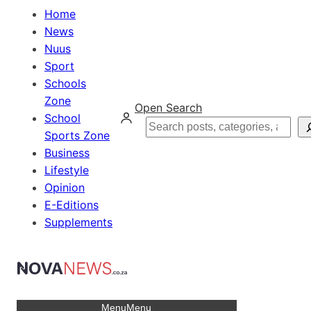
Home
News
Nuus
Sport
Schools
Zone
Open Search
School
Search
Sports Zone
Business
Lifestyle
Opinion
E-Editions
Supplements
Menu
Menu