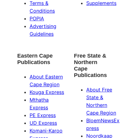
Terms &
Supplements
Conditions
POPIA
Advertising
Guidelines
Eastern Cape
Free State &
Publications
Northern
Cape
Publications
About Eastern
Cape Region
About Free
Kouga Express
State &
Mthatha
Northern
Express
Cape Region
PE Express
BloemNewsEx
UD Express
press
Komani-Karoo
Noordkaap