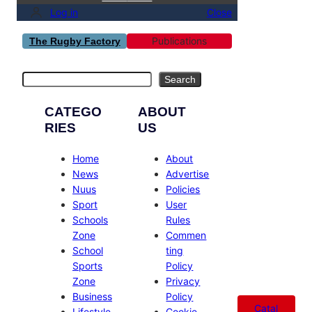
Log in
Close
Publications
The Rugby Factory
Search
Search
CATEGO
ABOUT
RIES
US
Home
About
News
Advertise
Nuus
Policies
Sport
User
Schools
Rules
Zone
Commen
School
ting
Sports
Policy
Zone
Privacy
Business
Policy
Catal
Lifestyle
Cookie