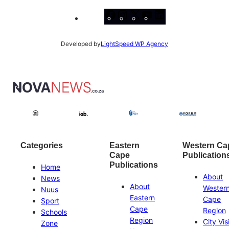
Facebook
Instagram
X
YouTube
LinkedIn
Developed by
LightSpeed WP Agency
Categories
Eastern
Western Ca
Cape
Publication
Publications
Home
About
News
About
Wester
Nuus
Eastern
Cape
Sport
Cape
Region
Schools
Region
City Vis
Zone