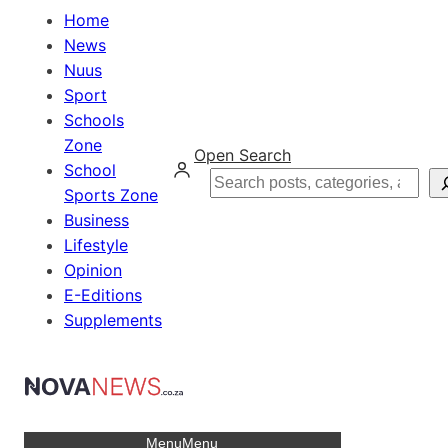
Home
News
Nuus
Sport
Schools
Zone
Open Search
School
Search
Sports Zone
Business
Lifestyle
Opinion
E-Editions
Supplements
Menu
Menu