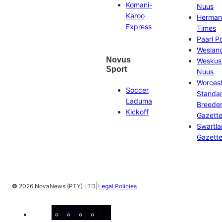
Komani-
Nuus
Karoo
Herman
Express
Times
Paarl P
Weslan
Novus
Weskus
Sport
Nuus
Worces
Soccer
Standa
Laduma
Breeder
Kickoff
Gazett
Swartl
Gazett
|
©
2026 NovaNews (PTY) LTD
Legal Policies
Facebook
Instagram
X
YouTube
LinkedIn