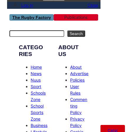
Log in
Close
Publications
The Rugby Factory
Search
Search
CATEGO
ABOUT
RIES
US
Home
About
News
Advertise
Nuus
Policies
Sport
User
Schools
Rules
Zone
Commen
School
ting
Sports
Policy
Zone
Privacy
Business
Policy
Catal
Lifestyle
Cookie