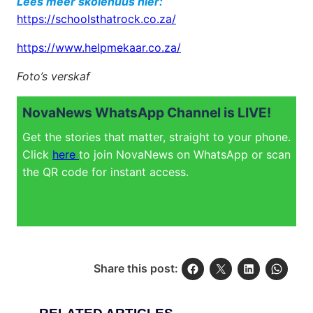
Lees meer skolenuus hier:
https://schoolsthatrock.co.za/
https://www.helpmekaar.co.za/
Foto’s verskaf
NovaNews WhatsApp Channel is LIVE!
Get the stories that matter, straight to your phone.
Click
here
to join NovaNews on WhatsApp or scan
the QR code for instant access.
Share this post: