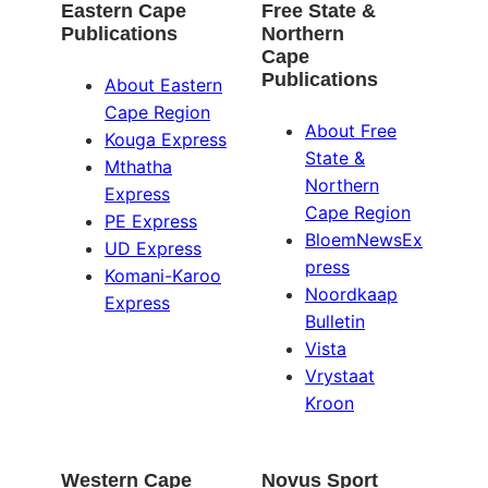
Eastern Cape
Free State &
Publications
Northern
Cape
Publications
About Eastern
Cape Region
About Free
Kouga Express
State &
Mthatha
Northern
Express
Cape Region
PE Express
BloemNewsEx
UD Express
press
Komani-Karoo
Noordkaap
Express
Bulletin
Vista
Vrystaat
Kroon
Western Cape
Novus Sport