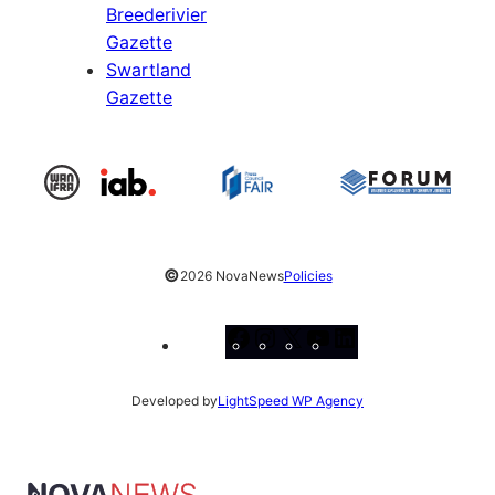
Breederivier
Gazette
Swartland
Gazette
©
2026 NovaNews
Policies
Facebook
Instagram
X
YouTube
LinkedIn
Developed by
LightSpeed WP Agency