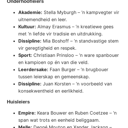
Onderhoofleiers
Akademie:
Stella Myburgh – ’n kampvegter vir
uitnemendheid en leer.
Kultuur:
Almay Erasmus – ’n kreatiewe gees
met ’n liefde vir tradisie en uitdrukking.
Dissipline:
Mia Boshoff – ’n standvastige stem
vir geregtigheid en respek.
Sport:
Christiaan Prinsloo – ’n ware spanbouer
en kampioen op én van die veld.
Leerdersake:
Faan Burger – ’n brugbouer
tussen leierskap en gemeenskap.
Dissipline:
Juan Korsten – ’n voorbeeld van
konsekwentheid en eerlikheid.
Huisleiers
Empire:
Keara Bouwer en Ruben Coetzee – ’n
span wat trots en eenheid beliggaam.
Melle:
Deoné Mouton en Xander Jackson –