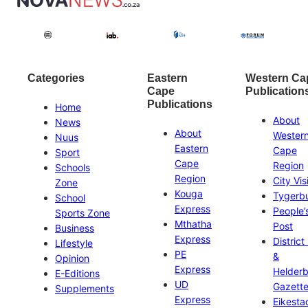
Categories
Eastern
Western Ca
Cape
Publication
Publications
Home
About
News
About
Wester
Nuus
Eastern
Cape
Sport
Cape
Region
Schools
Region
City Vis
Zone
Kouga
Tygerb
School
Express
People’
Sports Zone
Mthatha
Post
Business
Express
District
Lifestyle
PE
&
Opinion
Express
Helder
E-Editions
UD
Gazett
Supplements
Express
Eikesta