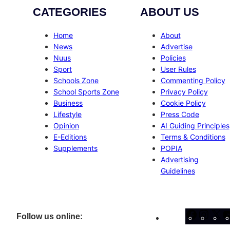
CATEGORIES
ABOUT US
Home
About
News
Advertise
Nuus
Policies
Sport
User Rules
Schools Zone
Commenting Policy
School Sports Zone
Privacy Policy
Business
Cookie Policy
Lifestyle
Press Code
Opinion
AI Guiding Principles
E-Editions
Terms & Conditions
Supplements
POPIA
Advertising
Guidelines
Facebo
Inst
X
Follow us online: