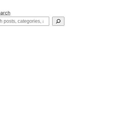
arch
h