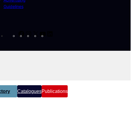
Guidelines
Facebook
Instagram
X
YouTube
LinkedIn
tory
Catalogues
Publications