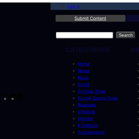
Log in
Submit Content
Search
Search
CATEGORIES
A
Home
News
Nuus
Sport
Schools Zone
cebook
Instagram
X
YouTube
LinkedIn
School Sports Zone
Business
Lifestyle
Opinion
E-Editions
Supplements