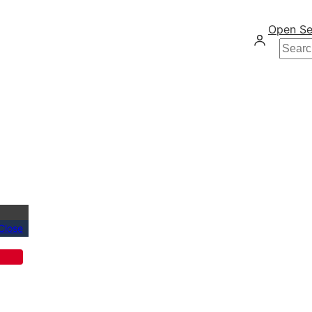
Open Se
Searc
Close