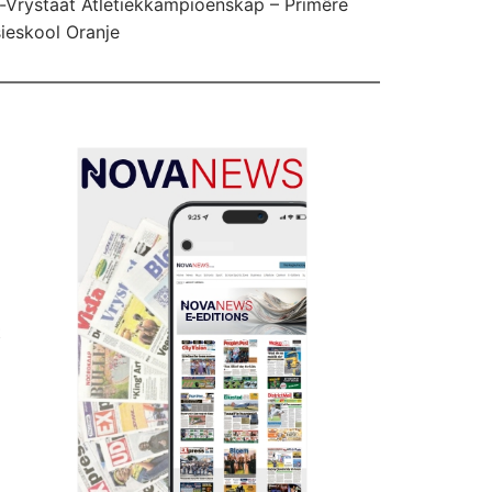
-Vrystaat Atletiekkampioenskap – Primêre
ieskool Oranje
t