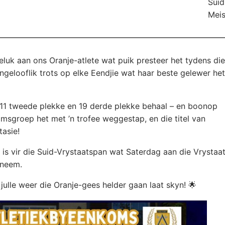
Suid
Meis
eluk aan ons Oranje-atlete wat puik presteer het tydens die
ngelooflik trots op elke Eendjie wat haar beste gelewer het
, 11 tweede plekke en 19 derde plekke behaal – en boonop
omsgroep het met ’n trofee weggestap, en die titel van
tasie!
s is vir die Suid-Vrystaatspan wat Saterdag aan die Vrystaa
lneem.
t julle weer die Oranje-gees helder gaan laat skyn! 🌟