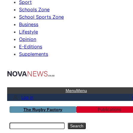
Sport
Schools Zone
School Sports Zone
Business
Lifestyle
Opinion
E-Editions
Supplements
Menu
Menu
Log in
Publications
The Rugby Factory
Search
Search